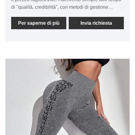
di "qualità, credibilità", con metodi di gestione
scientifica, forte forza tecnica, continueremo ad
approfondire la riforma, il meccanismo di
Per saperne di più
Invia richiesta
innovazione, adattarci al mercato, sviluppo
completo, accogliere amici di ogni ceto sociale che
vengono a visitare, orientamento e trattative
commerciali. ZhuoGu Clothing Co., Ltd è
specializzata da molti anni in indumenti senza
cuciture.