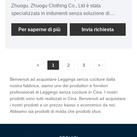
Zhuogu. Zhuogu Clothing Co., Ltd è stata
specializzata in indumenti senza soluzione di
continuità per molti anni. Adeteremo sempre allo
scopo della "qualità, alla credibilità", con metodi di
Per saperne di più
Invia richiesta
gestione scientifica, una forte forza tecnica,
continueremo ad approfondire la riforma, il
meccanismo di innovazione, gli adattamenti al
mercato, lo sviluppo globale, gli amici di benvenuto
<
1
2
3
>
di ogni estrazione della vita arrivano a visitare,
orientamenti e negoziati aziendali.
Benvenuti ad acquistare Leggings senza cuciture dalla
nostra fabbrica, siamo uno dei produttori e fornitori
professionali di Leggings senza cuciture in Cina. I nostri
prodotti sono tutti realizzati in Cina. Benvenuti ad acquistare
i nostri prodotti a un prezzo basso o economico da noi.
Abbiamo sia prodotti di moda che prodotti sfusi.