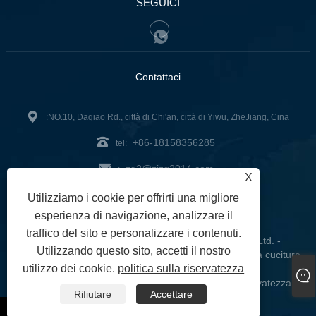
SEGUICI
Contattaci
:NO.10, Daqiao Rd., città di Chi'an, città di Yiwu, ZheJiang, Cina
+86-18158356285
tel:
zg2@zjzg2014.com
:
X
Fax: +86-579-89979099
Utilizziamo i cookie per offrirti una migliore
esperienza di navigazione, analizzare il
traffico del sito e personalizzare i contenuti.
Copyright © 2024 ZheJiangZhuoGu Clothing Co., Ltd. -
Utilizzando questo sito, accetti il ​​nostro
Abbigliamento da yoga senza cuciture, reggiseno senza cuciture,
utilizzo dei cookie.
politica sulla riservatezza
leggings senza cuciture - Tutti i diritti riservati
Links
Sitemap
RSS
XML
politica sulla riservatezza
|
|
|
|
|
Rifiutare
Accettare
whatsapp