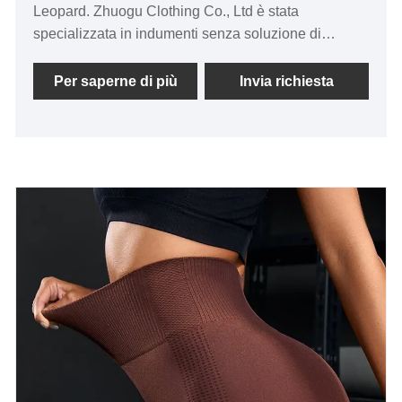
Leopard. Zhuogu Clothing Co., Ltd è stata
specializzata in indumenti senza soluzione di
continuità per molti anni. Adeteremo sempre allo
scopo della "qualità, alla credibilità", con metodi di
Per saperne di più
Invia richiesta
gestione scientifica, una forte forza tecnica,
continueremo ad approfondire la riforma, il
meccanismo di innovazione, gli adattamenti al
mercato, lo sviluppo globale, gli amici di benvenuto
di ogni estrazione della vita arrivano a visitare,
orientamenti e negoziati aziendali.