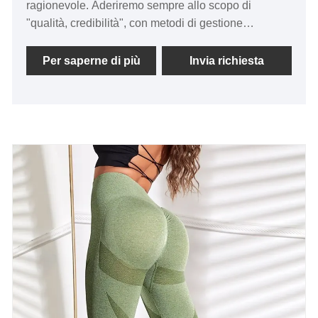
ragionevole. Aderiremo sempre allo scopo di
"qualità, credibilità", con metodi di gestione
scientifica, forte forza tecnica, continueremo ad
approfondire la riforma, meccanismo di innovazione,
Per saperne di più
Invia richiesta
adattarci al mercato, sviluppo globale, benvenuto
amici provenienti da tutti i ceti sociali vengono a
visitare, orientamento e trattative commerciali.
ZhuoGu Clothing Co., Ltd è specializzata da molti
anni in indumenti senza cuciture.