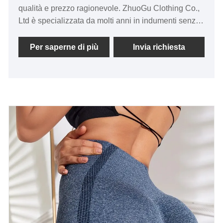
qualità e prezzo ragionevole. ZhuoGu Clothing Co.,
Ltd è specializzata da molti anni in indumenti senza
cuciture. Aderiremo sempre allo scopo di "qualità,
credibilità", con metodi di gestione scientifica, forte
Per saperne di più
Invia richiesta
forza tecnica, continueremo ad approfondire la
riforma, il meccanismo di innovazione, adattarci al
mercato, sviluppo completo, accogliere amici di ogni
ceto sociale che vengono a visitare, orientamento e
trattative commerciali.