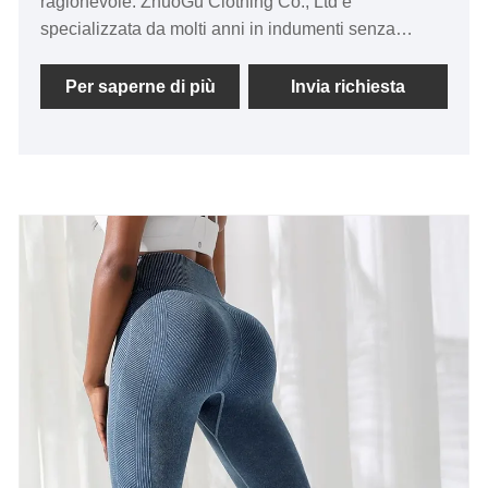
ragionevole. ZhuoGu Clothing Co., Ltd è
specializzata da molti anni in indumenti senza
cuciture. Aderiremo sempre allo scopo di "qualità,
credibilità", con metodi di gestione scientifica, forte
Per saperne di più
Invia richiesta
forza tecnica, continueremo ad approfondire la
riforma, il meccanismo di innovazione, adattarci al
mercato, sviluppo completo, accogliere amici di ogni
ceto sociale che vengono a visitare, orientamento e
trattative commerciali.