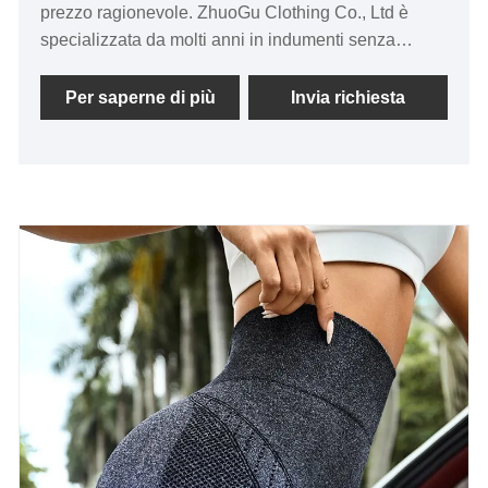
prezzo ragionevole. ZhuoGu Clothing Co., Ltd è
specializzata da molti anni in indumenti senza
cuciture. Aderiremo sempre allo scopo di "qualità,
credibilità", con metodi di gestione scientifica, una
Per saperne di più
Invia richiesta
forte forza tecnica, continueremo ad approfondire la
riforma, il meccanismo di innovazione, l'adattamento
al mercato, lo sviluppo completo, ad accogliere
amici di ogni ceto sociale che vengono a trovarci,
orientamento e trattative commerciali.