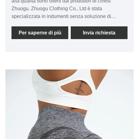
alta qualità sono offerti dai produttori di cinesi
Zhuogu. Zhuogu Clothing Co., Ltd è stata
specializzata in indumenti senza soluzione di
continuità per molti anni. Adeteremo sempre allo
scopo della "qualità, alla credibilità", con metodi di
Per saperne di più
Invia richiesta
gestione scientifica, una forte forza tecnica,
continueremo ad approfondire la riforma, il
meccanismo di innovazione, gli adattamenti al
mercato, lo sviluppo globale, gli amici di benvenuto
di ogni estrazione della vita arrivano a visitare,
orientamenti e negoziati aziendali.