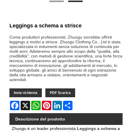
Leggings a schema a strisce
Come produttori professionisti, Zhuogu vorrebbe offrirti
leggings a motivi a strisce. Zhuogu Clothing Co., Ltd è stata
specializzata in indumenti senza soluzione di continuità per
molti anni. Adeteremo sempre allo scopo della "qualità, alla
credibilità", con metodi di gestione scientifica, una forte forza
tecnica, continueremo ad approfondire la riforma, il
meccanismo di innovazione, gli adattamenti al mercato, lo
sviluppo globale, gli amici di benvenuto di ogni estrazione
della vita arrivano a visitare, orientamenti e negoziati
aziendali.
Invia richiesta
PDF Scarica
Facebook
X
WhatsApp
Pinterest
LinkedIn
Share
Descrizione del prodotto
Zhuogu è un leader professionista
Leggings a schema a