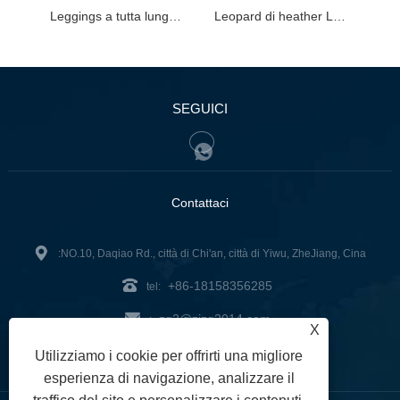
Leggings a tutta lunghezza in rete melange
Leopard di heather Leopard Fulf Long Leggings
SEGUICI
Contattaci
:NO.10, Daqiao Rd., città di Chi'an, città di Yiwu, ZheJiang, Cina
+86-18158356285
tel:
zg2@zjzg2014.com
:
X
Fax: +86-579-89979099
Utilizziamo i cookie per offrirti una migliore
esperienza di navigazione, analizzare il