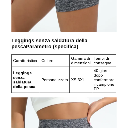
Leggings senza saldatura della
pesca
Parametro (specifica)
Gamma di
Tempi di
Caratteristica
Colore
dimensioni
consegna
40 giorni
Leggings
dopo
senza
Personalizzato
XS-3XL
confermare
saldatura
il campione
della pesca
PP