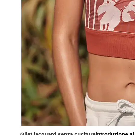
Gilet jacquard senza cuciture
introduzione al