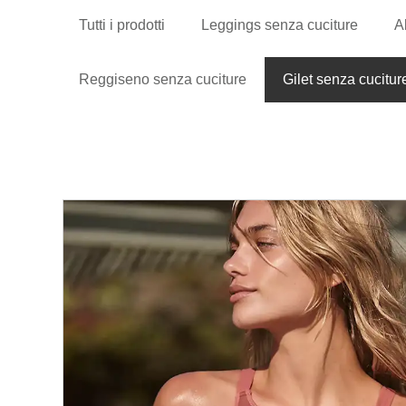
Tutti i prodotti
Leggings senza cuciture
A
Reggiseno senza cuciture
Gilet senza cucitur