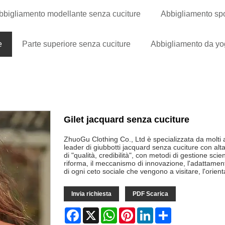
bbigliamento modellante senza cuciture
Abbigliamento spo
e
Parte superiore senza cuciture
Abbigliamento da yo
Gilet jacquard senza cuciture
ZhuoGu Clothing Co., Ltd è specializzata da molti
leader di giubbotti jacquard senza cuciture con al
di "qualità, credibilità", con metodi di gestione scie
riforma, il meccanismo di innovazione, l'adattament
di ogni ceto sociale che vengono a visitare, l'orien
Invia richiesta
PDF Scarica
Facebook
X
WhatsApp
Pinterest
LinkedIn
Share