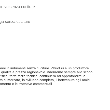
rtivo senza cuciture
ga senza cuciture
 anni in indumenti senza cuciture. ZhuoGu è un produttore
ta qualità e prezzo ragionevole. Aderiremo sempre allo scopo
ntifica, forte forza tecnica, continuerà ad approfondire la
o al mercato, lo sviluppo completo, il benvenuto agli amici
tamento e le trattative commerciali.