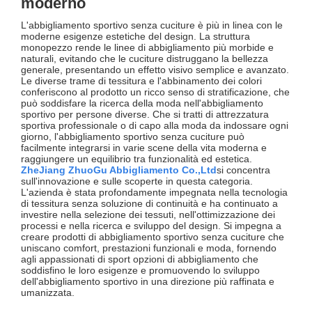
moderno
L'abbigliamento sportivo senza cuciture è più in linea con le
moderne esigenze estetiche del design. La struttura
monopezzo rende le linee di abbigliamento più morbide e
naturali, evitando che le cuciture distruggano la bellezza
generale, presentando un effetto visivo semplice e avanzato.
Le diverse trame di tessitura e l'abbinamento dei colori
conferiscono al prodotto un ricco senso di stratificazione, che
può soddisfare la ricerca della moda nell'abbigliamento
sportivo per persone diverse. Che si tratti di attrezzatura
sportiva professionale o di capo alla moda da indossare ogni
giorno, l'abbigliamento sportivo senza cuciture può
facilmente integrarsi in varie scene della vita moderna e
raggiungere un equilibrio tra funzionalità ed estetica.
ZheJiang ZhuoGu Abbigliamento Co.,Ltd
si concentra
sull'innovazione e sulle scoperte in questa categoria.
L'azienda è stata profondamente impegnata nella tecnologia
di tessitura senza soluzione di continuità e ha continuato a
investire nella selezione dei tessuti, nell'ottimizzazione dei
processi e nella ricerca e sviluppo del design. Si impegna a
creare prodotti di abbigliamento sportivo senza cuciture che
uniscano comfort, prestazioni funzionali e moda, fornendo
agli appassionati di sport opzioni di abbigliamento che
soddisfino le loro esigenze e promuovendo lo sviluppo
dell'abbigliamento sportivo in una direzione più raffinata e
umanizzata.