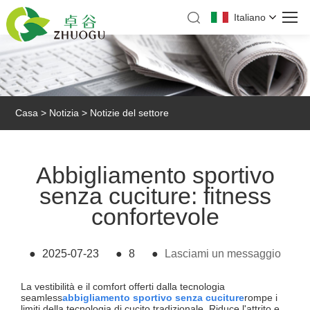
Italiano
Casa
>
Notizia
>
Notizie del settore
Abbigliamento sportivo
senza cuciture: fitness
confortevole
●
2025-07-23
●
8
●
Lasciami un messaggio
La vestibilità e il comfort offerti dalla tecnologia
seamless
abbigliamento sportivo senza cuciture
rompe i
limiti della tecnologia di cucito tradizionale. Riduce l'attrito e