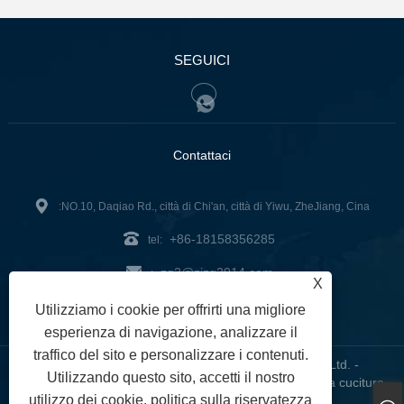
SEGUICI
Contattaci
:NO.10, Daqiao Rd., città di Chi'an, città di Yiwu, ZheJiang, Cina
+86-18158356285
tel:
zg2@zjzg2014.com
:
X
Fax: +86-579-89979099
Utilizziamo i cookie per offrirti una migliore
esperienza di navigazione, analizzare il
traffico del sito e personalizzare i contenuti.
Copyright © 2024 ZheJiangZhuoGu Clothing Co., Ltd. -
Utilizzando questo sito, accetti il ​​nostro
Abbigliamento da yoga senza cuciture, reggiseno senza cuciture,
utilizzo dei cookie.
politica sulla riservatezza
leggings senza cuciture - Tutti i diritti riservati