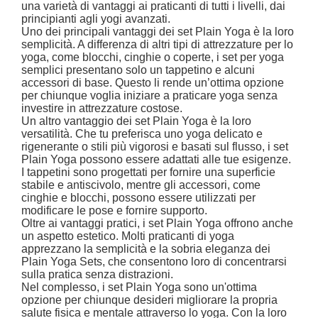
una varietà di vantaggi ai praticanti di tutti i livelli, dai
principianti agli yogi avanzati.
Uno dei principali vantaggi dei set Plain Yoga è la loro
semplicità. A differenza di altri tipi di attrezzature per lo
yoga, come blocchi, cinghie o coperte, i set per yoga
semplici presentano solo un tappetino e alcuni
accessori di base. Questo li rende un’ottima opzione
per chiunque voglia iniziare a praticare yoga senza
investire in attrezzature costose.
Un altro vantaggio dei set Plain Yoga è la loro
versatilità. Che tu preferisca uno yoga delicato e
rigenerante o stili più vigorosi e basati sul flusso, i set
Plain Yoga possono essere adattati alle tue esigenze.
I tappetini sono progettati per fornire una superficie
stabile e antiscivolo, mentre gli accessori, come
cinghie e blocchi, possono essere utilizzati per
modificare le pose e fornire supporto.
Oltre ai vantaggi pratici, i set Plain Yoga offrono anche
un aspetto estetico. Molti praticanti di yoga
apprezzano la semplicità e la sobria eleganza dei
Plain Yoga Sets, che consentono loro di concentrarsi
sulla pratica senza distrazioni.
Nel complesso, i set Plain Yoga sono un'ottima
opzione per chiunque desideri migliorare la propria
salute fisica e mentale attraverso lo yoga. Con la loro