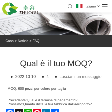
Italiano
Casa
>
Notizia
>
FAQ
Qual è il tuo MOQ?
●
2022-10-10
●
4
●
Lasciami un messaggio
MOQ: 600 pezzi per colore per taglia
Precedente:
Qual è il termine di pagamento?
Prossimo:
Quanto dista la tua fabbrica dall'aeroporto?
Facebook
X
WhatsApp
Pinterest
LinkedIn
Share