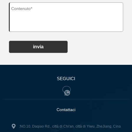
invia
SEGUICI
Contattaci
:NO.10, Daqiao Rd., città di Chi'an, città di Yiwu, ZheJiang, Cina