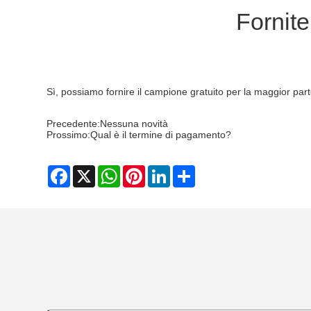
Fornit
Sì, possiamo fornire il campione gratuito per la maggior parte
Precedente:
Nessuna novità
Prossimo:
Qual è il termine di pagamento?
Facebook
X
WhatsApp
Pinterest
LinkedIn
Share