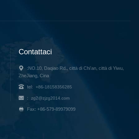
Contattaci
:NO.10, Daqiao Rd., città di Chi'an, città di Yiwu,
ZheJiang, Cina
tel:
+86-18158356285
:
zg2@zjzg2014.com
Fax: +86-579-89979099