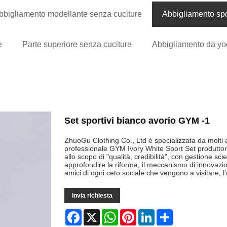
bbigliamento modellante senza cuciture
Abbigliamento spo
e
Parte superiore senza cuciture
Abbigliamento da yo
Set sportivi bianco avorio GYM -1
ZhuoGu Clothing Co., Ltd è specializzata da molti
professionale GYM Ivory White Sport Set produttor
allo scopo di "qualità, credibilità", con gestione sc
approfondire la riforma, il meccanismo di innovazio
amici di ogni ceto sociale che vengono a visitare, l
Invia richiesta
Facebook
X
WhatsApp
Pinterest
LinkedIn
Share