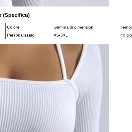
 (Specifica)
Colore
Gamma di dimensioni
Tempi
Personalizzato
XS-3XL
40 gi