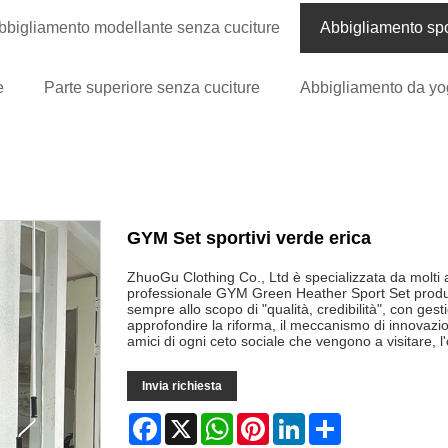
bbigliamento modellante senza cuciture
Abbigliamento spo
e
Parte superiore senza cuciture
Abbigliamento da yo
GYM Set sportivi verde erica
ZhuoGu Clothing Co., Ltd è specializzata da molti
professionale GYM Green Heather Sport Set produtt
sempre allo scopo di "qualità, credibilità", con ges
approfondire la riforma, il meccanismo di innovazio
amici di ogni ceto sociale che vengono a visitare, l
Invia richiesta
Facebook
X
WhatsApp
Pinterest
LinkedIn
Share