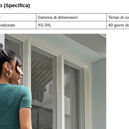
 (Specifica)
e
Gamma di dimensioni
Tempi di c
nalizzato
XS-3XL
40 giorni 